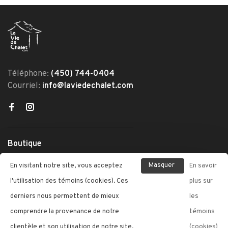
Téléphone:
(450) 744-0404
Courriel:
info@laviedechalet.com
Boutique
À propos de nous
Masquer
En visitant notre site, vous acceptez
En savoir
Nous contacter
ce
l'utilisation des témoins (cookies). Ces
plus sur
message
derniers nous permettent de mieux
les
Mon profil
comprendre la provenance de notre
témoins
clientèle et son utilisation de notre site,
(cookies)