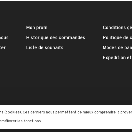
Mon profil
Conditions g
nous
Historique des commandes
Politique de 
ter
Liste de souhaits
Modes de pa
Expédition et
moins (cookies). Ces derniers nous permettent de mieux comprendre la prov
 améliorer les fonctions.
me by
Huysmans.me