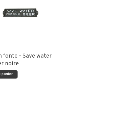
n fonte - Save water
er noire
 panier