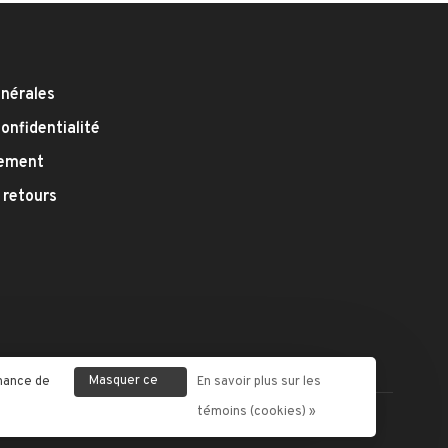
énérales
confidentialité
iement
 retours
Masquer ce
enance de
En savoir plus sur les
message
témoins (cookies) »