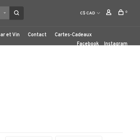
0
C$ CAD
ar et Vin
Contact
Cartes-Cadeaux
Facebook
Instagram