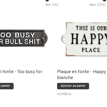
Min: C$
0
Max: C$
20
 fonte - Too busy for
Plaque en fonte - Happy
blanche
 panier
Ajouter au panier
13,99$CA