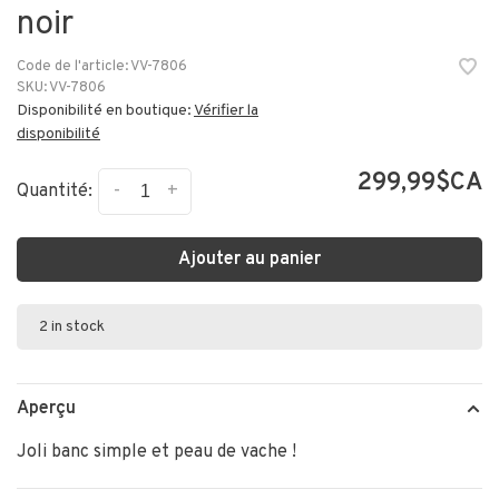
noir
Code de l'article:
VV-7806
SKU:
VV-7806
Disponibilité en boutique:
Vérifier la
disponibilité
299,99$CA
-
+
Quantité:
Ajouter au panier
2 in stock
Aperçu
Joli banc simple et peau de vache !