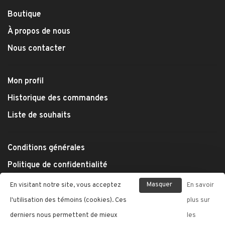
Boutique
À propos de nous
Nous contacter
Mon profil
Historique des commandes
Liste de souhaits
Conditions générales
Politique de confidentialité
Modes de paiement
Masquer
En visitant notre site, vous acceptez
En savoir
Expédition et retours
ce
l'utilisation des témoins (cookies). Ces
plus sur
message
derniers nous permettent de mieux
les