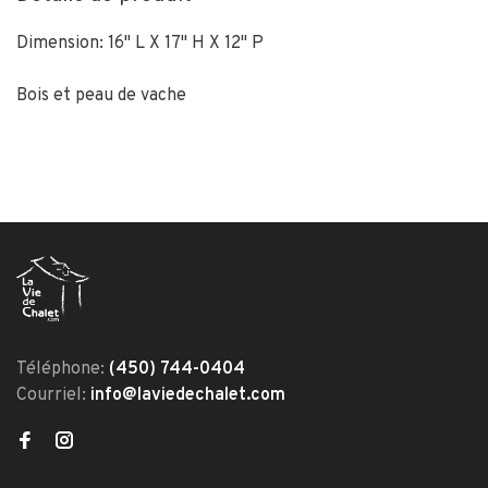
Dimension: 16" L X 17" H X 12" P
Bois et peau de vache
Téléphone:
(450) 744-0404
Courriel:
info@laviedechalet.com