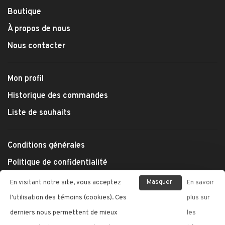
Boutique
À propos de nous
Nous contacter
Mon profil
Historique des commandes
Liste de souhaits
Conditions générales
Politique de confidentialité
Modes de paiement
Masquer
En visitant notre site, vous acceptez
En savoir
Expédition et retours
ce
l'utilisation des témoins (cookies). Ces
plus sur
message
derniers nous permettent de mieux
les