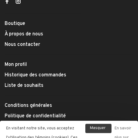
Boutique
À propos de nous
Nous contacter
Mon profil
Historique des commandes
Liste de souhaits
Conditions générales
Politique de confidentialité
Modes de paiement
Masquer
En visitant notre site, vous acceptez
En savoir
Expédition et retours
ce
l'utilisation des témoins (cookies). Ces
plus sur