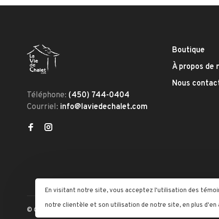
Boutique
À propos de 
Nous contac
Téléphone:
(450) 744-0404
Courriel:
info@laviedechalet.com
En visitant notre site, vous acceptez l'utilisation des té
notre clientèle et son utilisation de notre site, en plus d'en
© Copyright 2026 La Vie De Chalet
- Powered by
Lightspeed
- The