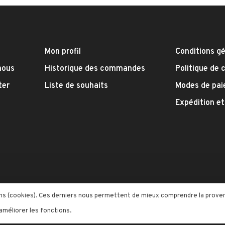
Mon profil
Conditions g
nous
Historique des commandes
Politique de 
ter
Liste de souhaits
Modes de pa
Expédition et
moins (cookies). Ces derniers nous permettent de mieux comprendre la prov
 améliorer les fonctions.
me by
Huysmans.me