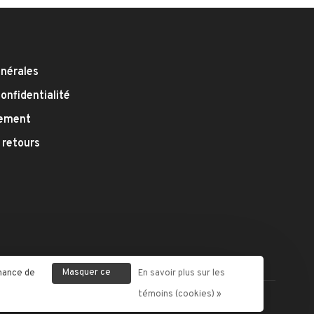
énérales
confidentialité
iement
 retours
Masquer ce
enance de
En savoir plus sur les
message
témoins (cookies) »