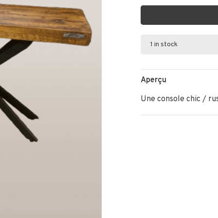
1 in stock
Aperçu
Une console chic / rus