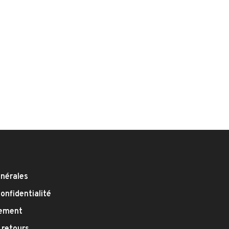
énérales
confidentialité
iement