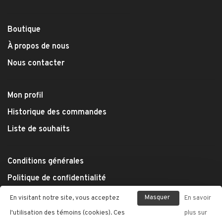
Boutique
À propos de nous
Nous contacter
Mon profil
Historique des commandes
Liste de souhaits
Conditions générales
Politique de confidentialité
Modes de paiement
Masquer
En visitant notre site, vous acceptez
En savoir
Expédition et retours
ce
l'utilisation des témoins (cookies). Ces
plus sur