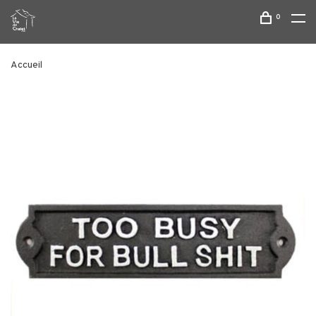
0
Accueil