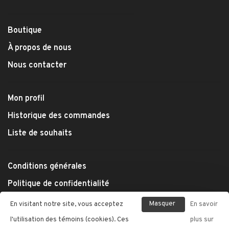
Boutique
À propos de nous
Nous contacter
Mon profil
Historique des commandes
Liste de souhaits
Conditions générales
Politique de confidentialité
Modes de paiement
Masquer
En visitant notre site, vous acceptez
En savoir
Expédition et retours
ce
l'utilisation des témoins (cookies). Ces
plus sur