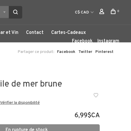
0
C$ CAD
ar et Vin
Contact
Cartes-Cadeaux
Facebook
Instagram
Partager ce produit:
Facebook
Twitter
Pinterest
ile de mer brune
Vérifier la disponibilité
6,99$CA
En rupture de stock