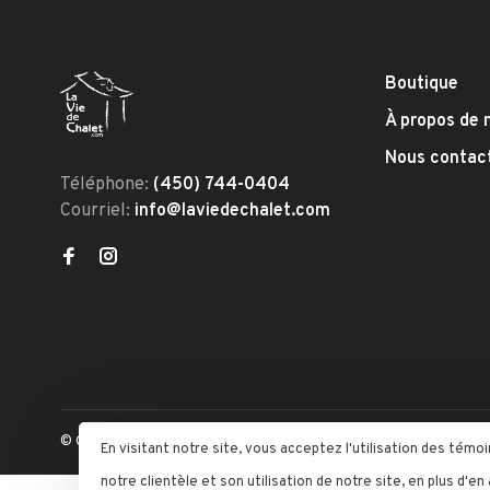
Boutique
À propos de 
Nous contac
Téléphone:
(450) 744-0404
Courriel:
info@laviedechalet.com
© Copyright 2026 La Vie De Chalet
- Powered by
Lightspeed
- The
En visitant notre site, vous acceptez l'utilisation des té
notre clientèle et son utilisation de notre site, en plus d'en