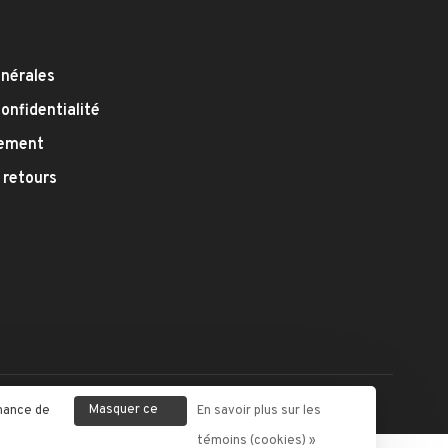
énérales
confidentialité
iement
 retours
Masquer ce
enance de
En savoir plus sur les
message
témoins (cookies) »