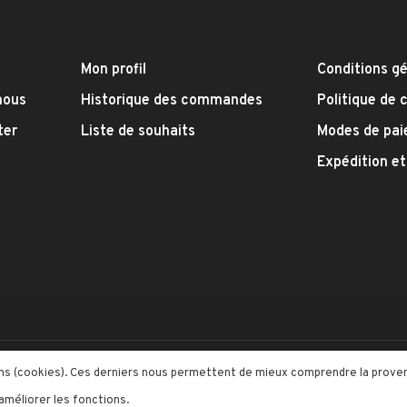
Mon profil
Conditions g
nous
Historique des commandes
Politique de 
ter
Liste de souhaits
Modes de pa
Expédition et
me by
Huysmans.me
moins (cookies). Ces derniers nous permettent de mieux comprendre la prov
 améliorer les fonctions.