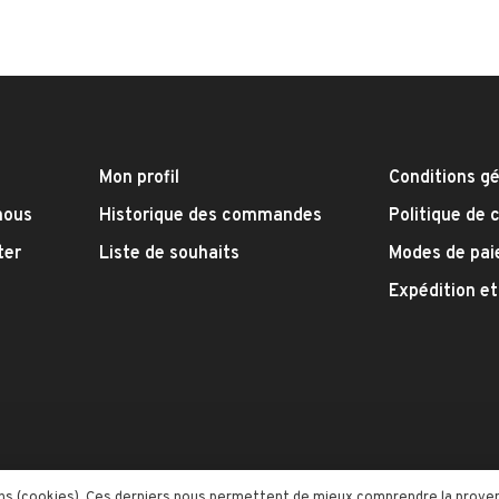
Mon profil
Conditions g
nous
Historique des commandes
Politique de 
ter
Liste de souhaits
Modes de pa
Expédition et
moins (cookies). Ces derniers nous permettent de mieux comprendre la prov