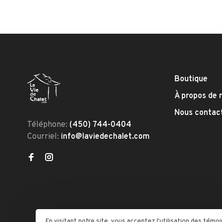
Boutique
À propos de 
Nous contac
Téléphone:
(450) 744-0404
Courriel:
info@laviedechalet.com
En visitant notre site, vous acceptez l'utilisation des té