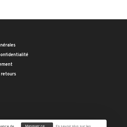
énérales
confidentialité
iement
 retours
Masquer ce
enance de
En savoir plus sur les