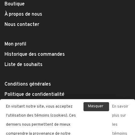
Boutique
À propos de nous
Nous contacter
Mon profil
Historique des commandes
Liste de souhaits
Conditions générales
Politique de confidentialité
Modes de paiement
Masquer
En visitant notre site, vous acceptez
En savoir
Expédition et retours
ce
l'utilisation des témoins (cookies). Ces
plus sur
message
derniers nous permettent de mieux
les
comprendre la provenance de notre
témoins